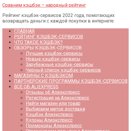
Перейти
Сравним кэшбэк – народный рейтинг
к
Рейтинг кэшбэк-сервисов 2022 года, помогающих
контенту
возвращать деньги с каждой покупки в интернете
ГЛАВНАЯ
РЕЙТИНГ КЭШБЭК-СЕРВИСОВ
ЧТО ТАКОЕ КЭШБЭК?
ОБЗОРЫ КЭШБЭК-СЕРВИСОВ
Лучшие кэшбэк-сервисы
Новые кэшбэк-сервисы
Зарубежные кэшбэк-сервисы
Черный список кэшбэк-сервисов
МАГАЗИНЫ С КЭШБЭКОМ
ПАРТНЕРСКИЕ ПРОГРАММЫ КЭШБЭК-СЕРВИСОВ
ВСЕ ОБ ALIEXPRESS
Отзывы об Алиэкспресс
Регистрация на Алиэкспресс
Найти магазин или товар
Выбираем метод доставки
Кэшбэк Алиэкспресс
Купоны Алиэкспресс
Промокоды Алиэкспресс