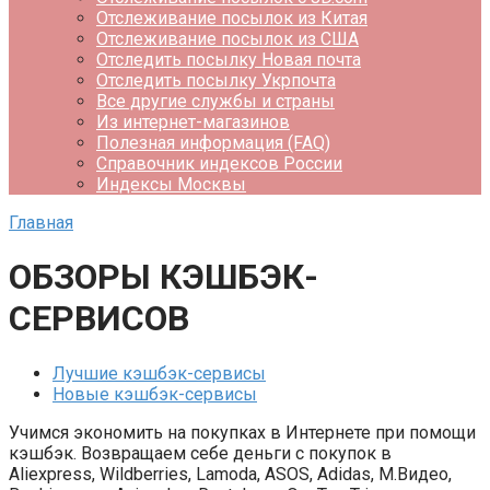
Отслеживание посылок из Китая
Отслеживание посылок из США
Отследить посылку Новая почта
Отследить посылку Укрпочта
Все другие службы и страны
Из интернет-магазинов
Полезная информация (FAQ)
Справочник индексов России
Индексы Москвы
Главная
ОБЗОРЫ КЭШБЭК-
СЕРВИСОВ
Лучшие кэшбэк-сервисы
Новые кэшбэк-сервисы
Учимся экономить на покупках в Интернете при помощи
кэшбэк. Возвращаем себе деньги с покупок в
Aliexpress, Wildberries, Lamoda, ASOS, Adidas, М.Видео,