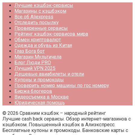
Лучшие кэшбэк-сервисы
Магазины с кэшбэком
Все об Aliexpress
Отследить посылку
Проверенные сервисы
Рейтинг кэшбэк-сервисов мира
Обмен криптовалют
Одежда и обувь из Китая
Глаз Бога бот
Магазин Мультичела
Блог Люди PRO
Лучший VPN 2025
Дешевые авиабилеты и отели
Купоны и промокоды
Проверить номер машины по гос номеру
Биржа блогеров
Видеосъемка в Москве
Юридическая помощь
© 2026 Сравним кэшбэк – народный рейтинг
Лучшие cash back сервисы. Обзор интернет-магазинов с
кэшбэком. Повышенный кэшбэк в Алиэкспресс.
Бесплатные купоны и промокоды. Банковские карты с