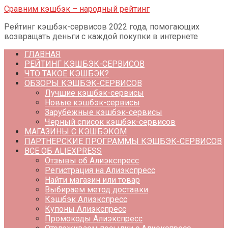
Перейти
Сравним кэшбэк – народный рейтинг
к
Рейтинг кэшбэк-сервисов 2022 года, помогающих
контенту
возвращать деньги с каждой покупки в интернете
ГЛАВНАЯ
РЕЙТИНГ КЭШБЭК-СЕРВИСОВ
ЧТО ТАКОЕ КЭШБЭК?
ОБЗОРЫ КЭШБЭК-СЕРВИСОВ
Лучшие кэшбэк-сервисы
Новые кэшбэк-сервисы
Зарубежные кэшбэк-сервисы
Черный список кэшбэк-сервисов
МАГАЗИНЫ С КЭШБЭКОМ
ПАРТНЕРСКИЕ ПРОГРАММЫ КЭШБЭК-СЕРВИСОВ
ВСЕ ОБ ALIEXPRESS
Отзывы об Алиэкспресс
Регистрация на Алиэкспресс
Найти магазин или товар
Выбираем метод доставки
Кэшбэк Алиэкспресс
Купоны Алиэкспресс
Промокоды Алиэкспресс