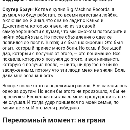
Скутер Браун:
Когда я купил Big Machine Records, я
думал, что буду работать со всеми артистами лейбла,
включая ее. Я знал, что она не ладит с Канье и
Джастином, которых я вел, но из-за своей
самоуверенности я думал, что мы сможем поговорить и
найти общий язык. Но после объявления о сделке
появился ее пост в Tumblr, и я был шокирован. Это был
опыт, который принес много боли. Но самый большой
дар, который я получил от этого, — это понимание. Вся
похвала, которую я получал до этого, и вся ненависть,
которую я получил после, — ни то, ни другое не было
заслуженным, потому что эти люди меня не знали. Боль
дала мне осознанность.
Вскоре после этого я переживал развод. Все навалилось
одно за другим. Но если бы этого не произошло, я бы не
проснулся. Вселенная пыталась меня предупредить, но я
не слушал. И тогда удар пришелся по моей семье, по
моим детям. И это меня разбудило.
Переломный момент: на грани