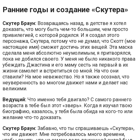
Ранние годы и создание «Скутера»
Скутер Браун:
Возвращаясь назад, в детстве я хотел
доказать, что могу быть чем-то большим, чем просто
привилегией, с которой родился. И я создал этого
персонажа, Скутера, потому что не думал, что Скотт (мое
настоящее имя) сможет достичь этих вещей. Эта маска
сделала меня абсолютно неумолимым, я притворялся,
пока не добился своего. У меня не было никакого права
убеждать Джастина и его маму сесть на первый в их
жизни самолет и встретиться со мной. На что они
ставили? На мое невежество. Но я также осознал, что
неуверенность во многом движет нами и делает нас
великими.
Ведущий:
Что именно тебя двигало? С самого раннего
возраста в тебе был этот «зверь». Когда я изучал твою
биографию, казалось, у тебя была обида на кого-то или
желание что-то доказать.
Скутер Браун:
Забавно, что ты спрашиваешь «Скутера»,
что им движет. Мне потребовалось много времени,