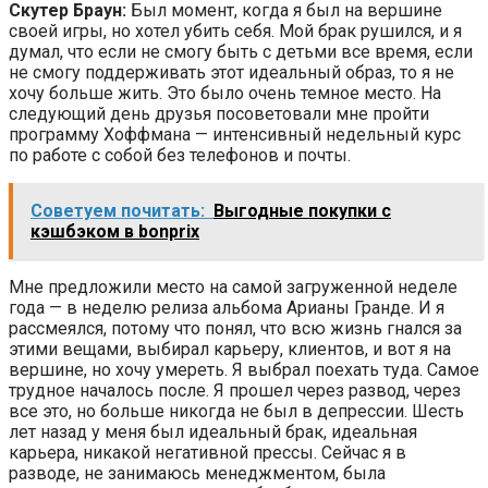
Скутер Браун:
Был момент, когда я был на вершине
своей игры, но хотел убить себя. Мой брак рушился, и я
думал, что если не смогу быть с детьми все время, если
не смогу поддерживать этот идеальный образ, то я не
хочу больше жить. Это было очень темное место. На
следующий день друзья посоветовали мне пройти
программу Хоффмана — интенсивный недельный курс
по работе с собой без телефонов и почты.
Советуем почитать:
Выгодные покупки с
кэшбэком в bonprix
Мне предложили место на самой загруженной неделе
года — в неделю релиза альбома Арианы Гранде. И я
рассмеялся, потому что понял, что всю жизнь гнался за
этими вещами, выбирал карьеру, клиентов, и вот я на
вершине, но хочу умереть. Я выбрал поехать туда. Самое
трудное началось после. Я прошел через развод, через
все это, но больше никогда не был в депрессии. Шесть
лет назад у меня был идеальный брак, идеальная
карьера, никакой негативной прессы. Сейчас я в
разводе, не занимаюсь менеджментом, была