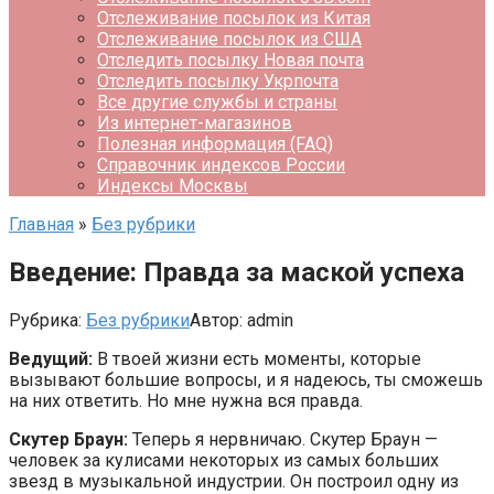
Отслеживание посылок из Китая
Отслеживание посылок из США
Отследить посылку Новая почта
Отследить посылку Укрпочта
Все другие службы и страны
Из интернет-магазинов
Полезная информация (FAQ)
Справочник индексов России
Индексы Москвы
Главная
»
Без рубрики
Введение: Правда за маской успеха
Рубрика:
Без рубрики
Автор:
admin
Ведущий:
В твоей жизни есть моменты, которые
вызывают большие вопросы, и я надеюсь, ты сможешь
на них ответить. Но мне нужна вся правда.
Скутер Браун:
Теперь я нервничаю. Скутер Браун —
человек за кулисами некоторых из самых больших
звезд в музыкальной индустрии. Он построил одну из