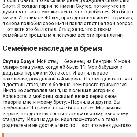
чтобы понять, что на самом деле движущей силой был
Скотт. Я создал парня по имени Скутер, потому что не
думал, что Скотт сможет всего этого добиться. Это была
маска. И только в 40 лет, проходя интенсивную терапию,
я снова полюбил свое имя и понял ответ на твой вопрос
— отчасти это был стыд. Стыд за то, что с таким
семейным прошлым я получаю все эти привилегии.
Семейное наследие и бремя
Скутер Браун:
Мой отец — беженец из Венгрии. У моей
матери отец умер, когда ей было 11. Мои бабушка и
дедушка пережили Холокост. И вот я, первое
поколение, рожденное в Америке. Я хотел доказать, что
я достоин этого, что я больше, чем просто привилегия.
Никто не заставлял меня, но я слышал истории о
Холокосте, и мой отец каждый вечер перед сном
говорил мне и моему брату: «Парни, вы другие. Вы
особенные. Я требую от вас большего». Мы начали
верить, что должны соответствовать этому высокому
стандарту. Идея неудачи, идея посмотреть в глаза
родителям и не достичь чего-то — вот что меня двигало.