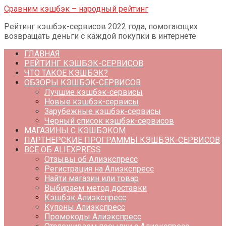
Перейти
Сравним кэшбэк – народный рейтинг
к
Рейтинг кэшбэк-сервисов 2022 года, помогающих
контенту
возвращать деньги с каждой покупки в интернете
ГЛАВНАЯ
РЕЙТИНГ КЭШБЭК-СЕРВИСОВ
ЧТО ТАКОЕ КЭШБЭК?
ОБЗОРЫ КЭШБЭК-СЕРВИСОВ
Лучшие кэшбэк-сервисы
Новые кэшбэк-сервисы
Зарубежные кэшбэк-сервисы
Черный список кэшбэк-сервисов
МАГАЗИНЫ С КЭШБЭКОМ
ПАРТНЕРСКИЕ ПРОГРАММЫ КЭШБЭК-СЕРВИСОВ
ВСЕ ОБ ALIEXPRESS
Отзывы об Алиэкспресс
Регистрация на Алиэкспресс
Найти магазин или товар
Выбираем метод доставки
Кэшбэк Алиэкспресс
Купоны Алиэкспресс
Промокоды Алиэкспресс