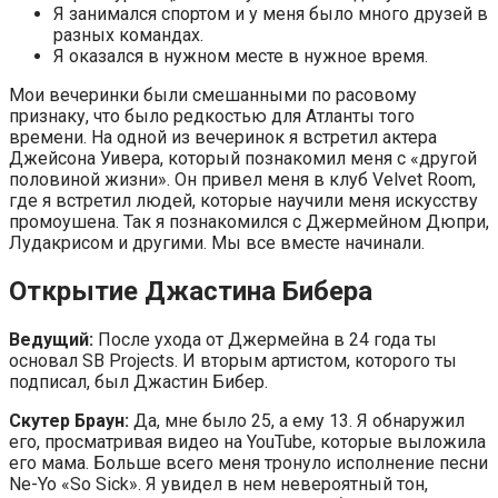
Я занимался спортом и у меня было много друзей в
разных командах.
Я оказался в нужном месте в нужное время.
Мои вечеринки были смешанными по расовому
признаку, что было редкостью для Атланты того
времени. На одной из вечеринок я встретил актера
Джейсона Уивера, который познакомил меня с «другой
половиной жизни». Он привел меня в клуб Velvet Room,
где я встретил людей, которые научили меня искусству
промоушена. Так я познакомился с Джермейном Дюпри,
Лудакрисом и другими. Мы все вместе начинали.
Открытие Джастина Бибера
Ведущий:
После ухода от Джермейна в 24 года ты
основал SB Projects. И вторым артистом, которого ты
подписал, был Джастин Бибер.
Скутер Браун:
Да, мне было 25, а ему 13. Я обнаружил
его, просматривая видео на YouTube, которые выложила
его мама. Больше всего меня тронуло исполнение песни
Ne-Yo «So Sick». Я увидел в нем невероятный тон,