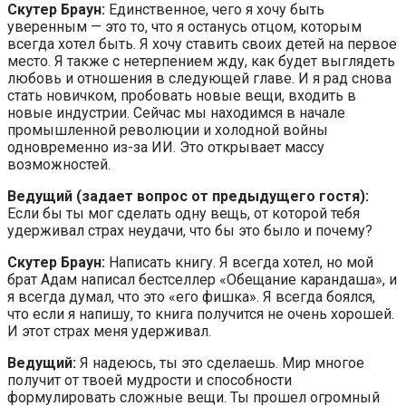
Скутер Браун:
Единственное, чего я хочу быть
уверенным — это то, что я останусь отцом, которым
всегда хотел быть. Я хочу ставить своих детей на первое
место. Я также с нетерпением жду, как будет выглядеть
любовь и отношения в следующей главе. И я рад снова
стать новичком, пробовать новые вещи, входить в
новые индустрии. Сейчас мы находимся в начале
промышленной революции и холодной войны
одновременно из-за ИИ. Это открывает массу
возможностей.
Ведущий (задает вопрос от предыдущего гостя):
Если бы ты мог сделать одну вещь, от которой тебя
удерживал страх неудачи, что бы это было и почему?
Скутер Браун:
Написать книгу. Я всегда хотел, но мой
брат Адам написал бестселлер «Обещание карандаша», и
я всегда думал, что это «его фишка». Я всегда боялся,
что если я напишу, то книга получится не очень хорошей.
И этот страх меня удерживал.
Ведущий:
Я надеюсь, ты это сделаешь. Мир многое
получит от твоей мудрости и способности
формулировать сложные вещи. Ты прошел огромный