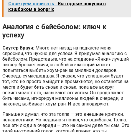
Советуем почитать:
Выгодные покупки с
кэшбэком в bonprix
Аналогия с бейсболом: ключ к
успеху
Скутер Браун:
Много лет назад на подкасте меня
спросили, что нужно для успеха. Я придумал аналогию с
бейсболом. Представьте, что на стадионе «Янки» лучший
питчер бросает мячи, и любой желающий может
попытаться выбить хоум-ран за миллион долларов.
Очередь сумасшедшая. Я сказал, что успешным будет
тот, кто не просто выйдет и промахнется, но останется на
месте и будет бить снова и снова, пока все вокруг
освистывают его, называют эгоистом. Он продолжает
бить часами, игнорируя миллионы людей в очереди, и
наконец выбивает хоум-ран. И все аплодируют.
Раньше я думал, что эта толпа — это внешние критики,
ненавистники. Но недавно я понял, что ошибался. Толпа,
все эти люди в очереди — это на самом деле ты сам. Это
твой внутренний голос, который кричит, что ты